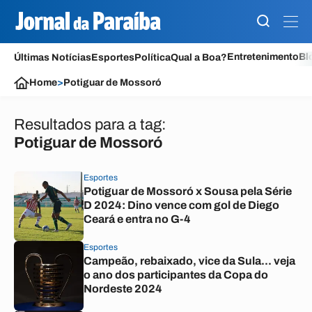
Entretenimento
Bl
Últimas Notícias
Esportes
Política
Qual a Boa?
Home
>
Potiguar de Mossoró
Resultados para a tag:
Potiguar de Mossoró
Esportes
Potiguar de Mossoró x Sousa pela Série
D 2024: Dino vence com gol de Diego
Ceará e entra no G-4
Esportes
Campeão, rebaixado, vice da Sula... veja
o ano dos participantes da Copa do
Nordeste 2024