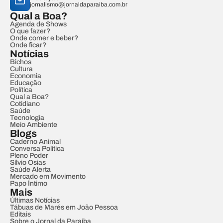
jornalismo@jornaldaparaiba.com.br
Qual a Boa?
Agenda de Shows
O que fazer?
Onde comer e beber?
Onde ficar?
Notícias
Bichos
Cultura
Economia
Educação
Política
Qual a Boa?
Cotidiano
Saúde
Tecnologia
Meio Ambiente
Blogs
Caderno Animal
Conversa Política
Pleno Poder
Sílvio Osias
Saúde Alerta
Mercado em Movimento
Papo Íntimo
Mais
Últimas Notícias
Tábuas de Marés em João Pessoa
Editais
Sobre o Jornal da Paraíba