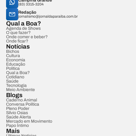
Campina Grande
(83) 3315-3204
Redação
jornalismo@jornaldaparaiba.com.br
Qual a Boa?
Agenda de Shows
O que fazer?
Onde comer e beber?
Onde ficar?
Notícias
Bichos
Cultura
Economia
Educação
Política
Qual a Boa?
Cotidiano
Saúde
Tecnologia
Meio Ambiente
Blogs
Caderno Animal
Conversa Política
Pleno Poder
Sílvio Osias
Saúde Alerta
Mercado em Movimento
Papo Íntimo
Mais
Últimas Notícias