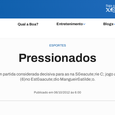
Siga 
Siga 
Entretenimento
Blogs
Qual a Boa?
ESPORTES
Pressionados
 partida considerada decisiva para as na S&eacute;rie C; jog
(6)no Est&aacute;dio Mangueir&atilde;o.
Publicado em 06/10/2012 às 6:00