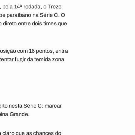
 pela 14ª rodada, o Treze
be paraibano na Série C. O
direto entre dois times que
posição com 16 pontos, entra
entar fugir da temida zona
ito nesta Série C: marcar
pina Grande.
a claro que as chances do