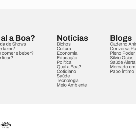
al a Boa?
Notícias
Blogs
da de Shows
Bichos
Caderno Ani
e fazer?
Cultura
Conversa Pol
 comer e beber?
Economia
Pleno Poder
 ficar?
Educação
Sílvio Osias
Política
Saúde Alerta
Qual a Boa?
Mercado em
Cotidiano
Papo Íntimo
Saúde
Tecnologia
Meio Ambiente