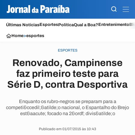
Esportes
Entretenimento
Bl
Últimas Notícias
Política
Qual a Boa?
Home
>
esportes
ESPORTES
Renovado, Campinense
faz primeiro teste para
Série D, contra Desportiva
Enquanto os rubro-negros se preparam para a
competi&ccedil;&atilde;o nacional, o Espantalho do Brejo
est&aacute; focado na 2&ordf; divis&atilde;o
Publicado em 01/07/2015 às 10:43