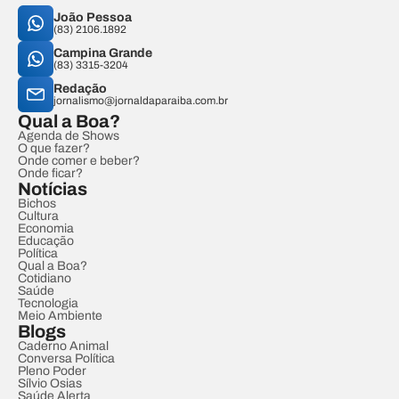
João Pessoa
(83) 2106.1892
Campina Grande
(83) 3315-3204
Redação
jornalismo@jornaldaparaiba.com.br
Qual a Boa?
Agenda de Shows
O que fazer?
Onde comer e beber?
Onde ficar?
Notícias
Bichos
Cultura
Economia
Educação
Política
Qual a Boa?
Cotidiano
Saúde
Tecnologia
Meio Ambiente
Blogs
Caderno Animal
Conversa Política
Pleno Poder
Sílvio Osias
Saúde Alerta