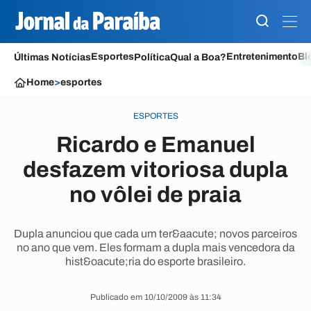
Esportes
Entretenimento
Bl
Últimas Notícias
Política
Qual a Boa?
Home
>
esportes
ESPORTES
Ricardo e Emanuel
desfazem vitoriosa dupla
no vôlei de praia
Dupla anunciou que cada um ter&aacute; novos parceiros
no ano que vem. Eles formam a dupla mais vencedora da
hist&oacute;ria do esporte brasileiro.
Publicado em 10/10/2009 às 11:34