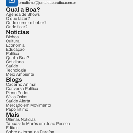
jornalismo@jornaldaparaiba.com.br
Qual a Boa?
Agenda de Shows
O que fazer?
Onde comer e beber?
Onde ficar?
Notícias
Bichos
Cultura
Economia
Educação
Política
Qual a Boa?
Cotidiano
Saúde
Tecnologia
Meio Ambiente
Blogs
Caderno Animal
Conversa Política
Pleno Poder
Sílvio Osias
Saúde Alerta
Mercado em Movimento
Papo Íntimo
Mais
Últimas Notícias
Tábuas de Marés em João Pessoa
Editais
Sobre o Jornal da Paraíba