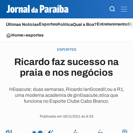
Esportes
Entretenimento
Bl
Últimas Notícias
Política
Qual a Boa?
Home
>
esportes
ESPORTES
Ricardo faz sucesso na
praia e nos negócios
H&aacute; duas semanas, Ricardo lan&ccedil;ou a R1,
uma moderna academia de gin&aacute;stica que
funciona no Esporte Clube Cabo Branco.
Publicado em 19/11/2011 às 9:53