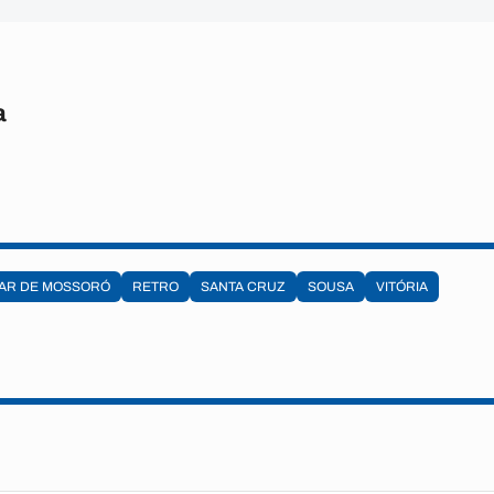
a
AR DE MOSSORÓ
RETRO
SANTA CRUZ
SOUSA
VITÓRIA