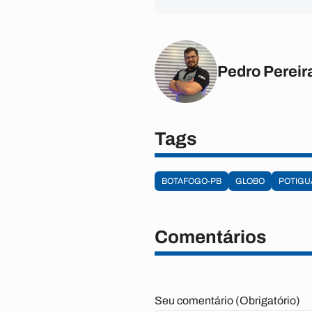
Pedro Pereir
Tags
BOTAFOGO-PB
GLOBO
POTIGU
Comentários
Seu comentário (Obrigatório)