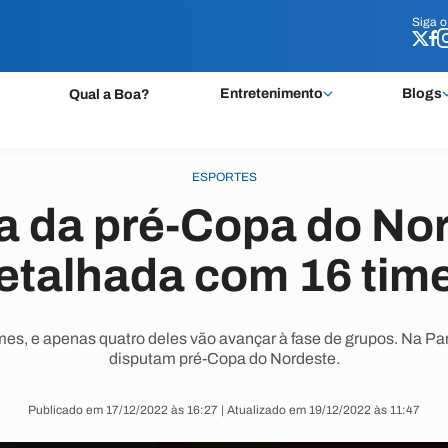
Siga 
Siga 
Entretenimento
Blogs
Qual a Boa?
ESPORTES
a da pré-Copa do No
etalhada com 16 tim
es, e apenas quatro deles vão avançar à fase de grupos. Na P
disputam pré-Copa do Nordeste.
Publicado em 17/12/2022 às 16:27 | Atualizado em 19/12/2022 às 11:47