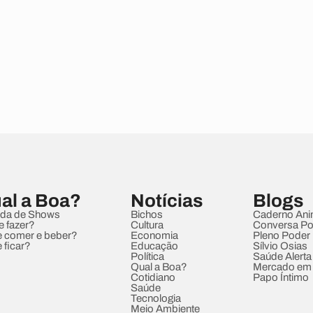
al a Boa?
Notícias
Blogs
da de Shows
Bichos
Caderno Ani
e fazer?
Cultura
Conversa Pol
 comer e beber?
Economia
Pleno Poder
 ficar?
Educação
Sílvio Osias
Política
Saúde Alerta
Qual a Boa?
Mercado em
Cotidiano
Papo Íntimo
Saúde
Tecnologia
Meio Ambiente