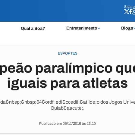
Siga 
Siga 
Entretenimento
Blogs
Qual a Boa?
ESPORTES
eão paralímpico que
iguais para atletas
da&nbsp;&nbsp;64&ordf; edi&ccedil;&atilde;o dos Jogos Univer
Cuiab&aacute;.
Publicado em 06/11/2016 às 13:10