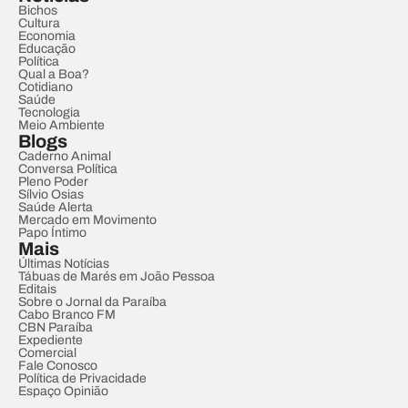
Bichos
Cultura
Economia
Educação
Política
Qual a Boa?
Cotidiano
Saúde
Tecnologia
Meio Ambiente
Blogs
Caderno Animal
Conversa Política
Pleno Poder
Sílvio Osias
Saúde Alerta
Mercado em Movimento
Papo Íntimo
Mais
Últimas Notícias
Tábuas de Marés em João Pessoa
Editais
Sobre o Jornal da Paraíba
Cabo Branco FM
CBN Paraíba
Expediente
Comercial
Fale Conosco
Política de Privacidade
Espaço Opinião