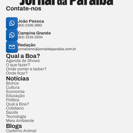
Contate-nos
João Pessoa
(83) 2106.1892
Campina Grande
(83) 3315-3204
Redação
jornalismo@jornaldaparaiba.com.br
Qual a Boa?
Agenda de Shows
O que fazer?
Onde comer e beber?
Onde ficar?
Notícias
Bichos
Cultura
Economia
Educação
Política
Qual a Boa?
Cotidiano
Saúde
Tecnologia
Meio Ambiente
Blogs
Caderno Animal