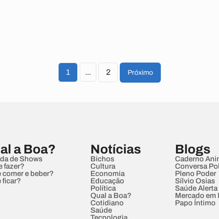
1
...
2
Próximo
al a Boa?
Notícias
Blogs
da de Shows
Bichos
Caderno Ani
e fazer?
Cultura
Conversa Pol
 comer e beber?
Economia
Pleno Poder
 ficar?
Educação
Sílvio Osias
Política
Saúde Alerta
Qual a Boa?
Mercado em
Cotidiano
Papo Íntimo
Saúde
Tecnologia