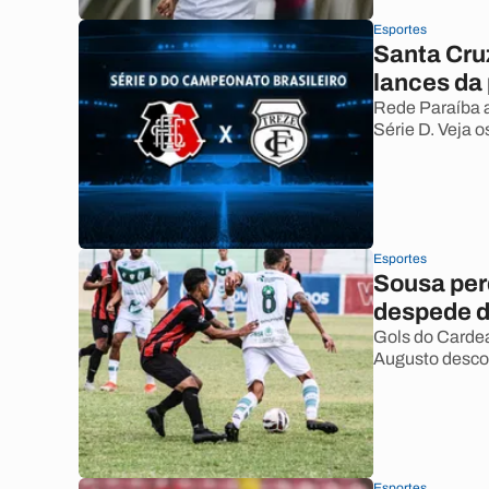
Esportes
Santa Cruz
lances da
Rede Paraíba a
Série D. Veja o
Esportes
Sousa perd
despede d
Gols do Cardea
Augusto desco
Esportes