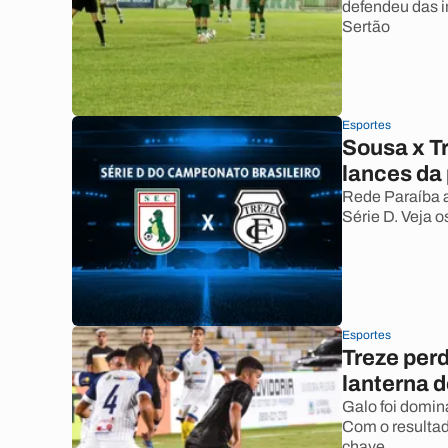
defendeu das i
Sertão
Esportes
Sousa x Tr
lances da
Rede Paraíba a
Série D. Veja o
Esportes
Treze perd
lanterna d
Galo foi domin
Com o resultad
chave