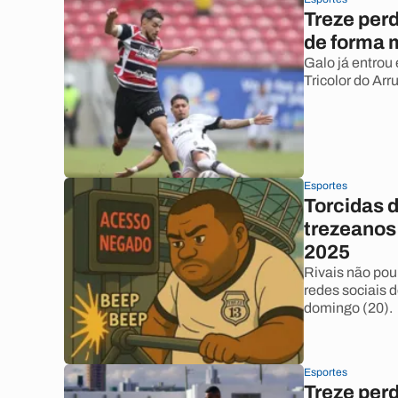
Treze perd
de forma 
Galo já entrou
Tricolor do Arr
Esportes
Torcidas 
trezeanos
2025
Rivais não pou
redes sociais 
domingo (20).
Esportes
Treze per