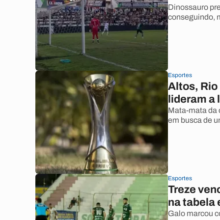
Dinossauro pre
conseguindo, 
Esportes
Altos, Ri
lideram a 
Mata-mata da 
em busca de um
Esportes
Treze ven
na tabela 
Galo marcou co