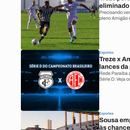
eliminado 
Precisando ven
pleno Amigão e
Esportes
Treze x A
lances da
Rede Paraíba a
Série D. Veja 
Esportes
Sousa emp
às chance