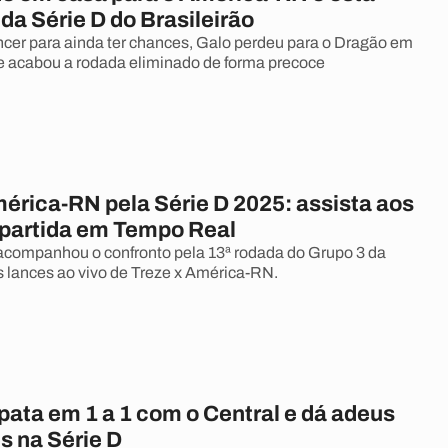
da Série D do Brasileirão
cer para ainda ter chances, Galo perdeu para o Dragão em
 acabou a rodada eliminado de forma precoce
mérica-RN pela Série D 2025: assista aos
 partida em Tempo Real
companhou o confronto pela 13ª rodada do Grupo 3 da
os lances ao vivo de Treze x América-RN.
ata em 1 a 1 com o Central e dá adeus
s na Série D