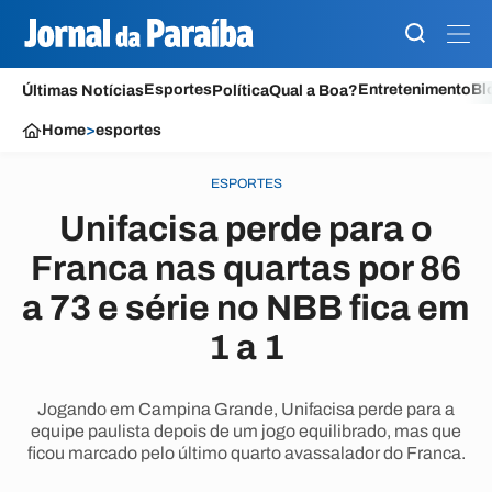
Esportes
Entretenimento
Bl
Últimas Notícias
Política
Qual a Boa?
Home
>
esportes
ESPORTES
Unifacisa perde para o
Franca nas quartas por 86
a 73 e série no NBB fica em
1 a 1
Jogando em Campina Grande, Unifacisa perde para a
equipe paulista depois de um jogo equilibrado, mas que
ficou marcado pelo último quarto avassalador do Franca.