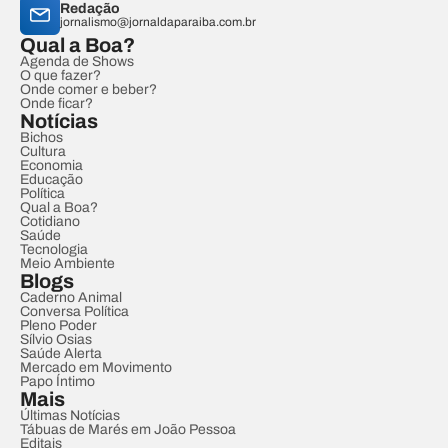
Redação
jornalismo@jornaldaparaiba.com.br
Qual a Boa?
Agenda de Shows
O que fazer?
Onde comer e beber?
Onde ficar?
Notícias
Bichos
Cultura
Economia
Educação
Política
Qual a Boa?
Cotidiano
Saúde
Tecnologia
Meio Ambiente
Blogs
Caderno Animal
Conversa Política
Pleno Poder
Sílvio Osias
Saúde Alerta
Mercado em Movimento
Papo Íntimo
Mais
Últimas Notícias
Tábuas de Marés em João Pessoa
Editais