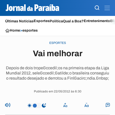
Esportes
Entretenimento
Bl
Últimas Notícias
Política
Qual a Boa?
Home
>
esportes
ESPORTES
Vai melhorar
Depois de dois trope&ccedil;os na primeira etapa da Liga
Mundial 2012, sele&ccedil;&atilde;o brasileira conseguiu
o resultado desejado e derrotou a Finl&acirc;ndia.&nbsp;
Publicado em 22/05/2012 às 6:30