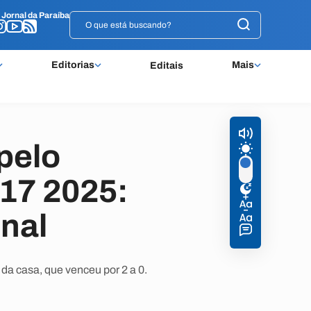
o
o
Jornal da Paraíba
Jornal da Paraíba
Editorias
Mais
Editais
pelo
17 2025:
inal
da casa, que venceu por 2 a 0.