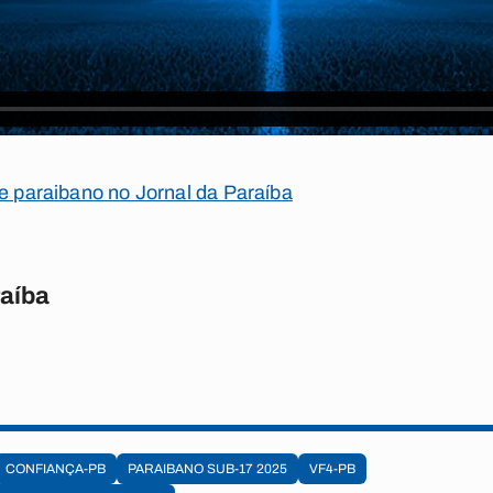
te paraibano no Jornal da Paraíba
raíba
CONFIANÇA-PB
PARAIBANO SUB-17 2025
VF4-PB