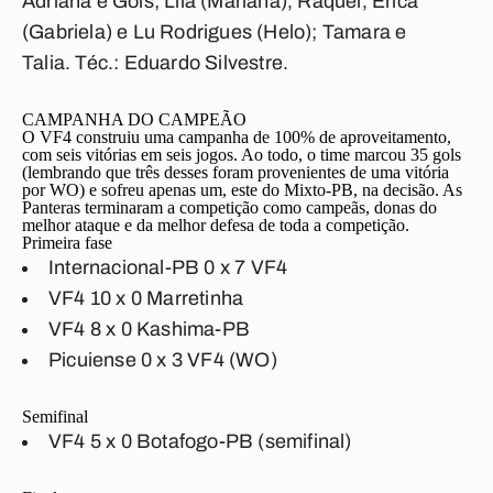
Adriana e Góis; Lila (Mariana), Raquel, Érica
(Gabriela) e Lu Rodrigues (Helo); Tamara e
Talia.
Téc.:
Eduardo Silvestre
.
CAMPANHA DO CAMPEÃO
O VF4 construiu uma campanha de 100% de aproveitamento,
com seis vitórias em seis jogos. Ao todo, o time marcou 35 gols
(lembrando que três desses foram provenientes de uma vitória
por WO) e sofreu apenas um, este do Mixto-PB, na decisão. As
Panteras terminaram a competição como campeãs, donas do
melhor ataque e da melhor defesa de toda a competição.
Primeira fase
Internacional-PB 0 x 7
VF4
VF4
10 x 0 Marretinha
VF4
8 x 0 Kashima-PB
Picuiense 0 x 3
VF4
(WO)
Semifinal
VF4
5 x 0 Botafogo-PB (semifinal)