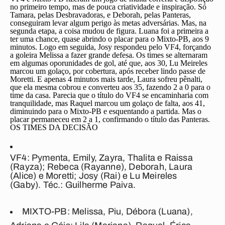
no primeiro tempo, mas de pouca criatividade e inspiração. Só
Tamara, pelas Desbravadoras, e Deborah, pelas Panteras,
conseguiram levar algum perigo às metas adversárias. Mas, na
segunda etapa, a coisa mudou de figura. Luana foi a primeira a
ter uma chance, quase abrindo o placar para o Mixto-PB, aos 9
minutos. Logo em seguida, Josy respondeu pelo VF4, forçando
a goleira Melissa a fazer grande defesa. Os times se alternaram
em algumas oporunidades de gol, até que, aos 30, Lu Meireles
marcou um golaço, por cobertura, após receber lindo passe de
Moretti. E apenas 4 minutos mais tarde, Laura sofreu pênalti,
que ela mesma cobrou e converteu aos 35, fazendo 2 a 0 para o
time da casa. Parecia que o título do VF4 se encaminharia com
tranquilidade, mas Raquel marcou um golaço de falta, aos 41,
diminuindo para o Mixto-PB e esquentando a partida. Mas o
placar permaneceu em 2 a 1, confirmando o título das Panteras.
OS TIMES DA DECISÃO
VF4:
Pymenta, Emily, Zayra, Thalita e Raissa
(Rayza); Rebeca (Rayanne), Deborah, Laura
(Alice) e Moretti; Josy (Rai) e Lu Meireles
(Gaby).
Téc.:
Guilherme Paiva
.
MIXTO-PB:
Melissa, Piu, Débora (Luana),