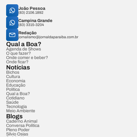
João Pessoa
(83) 2106.1892
Campina Grande
(83) 3315-3204
Redação
jornalismo@jornaldaparaiba.com.br
Qual a Boa?
Agenda de Shows
O que fazer?
Onde comer e beber?
Onde ficar?
Notícias
Bichos
Cultura
Economia
Educação
Política
Qual a Boa?
Cotidiano
Saúde
Tecnologia
Meio Ambiente
Blogs
Caderno Animal
Conversa Política
Pleno Poder
Sílvio Osias