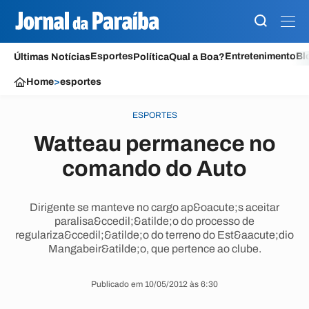
Esportes
Entretenimento
Bl
Últimas Notícias
Política
Qual a Boa?
Home
>
esportes
ESPORTES
Watteau permanece no
comando do Auto
Dirigente se manteve no cargo ap&oacute;s aceitar
paralisa&ccedil;&atilde;o do processo de
regulariza&ccedil;&atilde;o do terreno do Est&aacute;dio
Mangabeir&atilde;o, que pertence ao clube.
Publicado em 10/05/2012 às 6:30