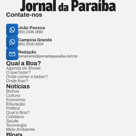
Contate-nos
João Pessoa
(83) 2106.1892
Campina Grande
(83) 3315-3204
Redação
jornalismo@jornaldaparaiba.com.br
Qual a Boa?
Agenda de Shows
O que fazer?
Onde comer e beber?
Onde ficar?
Notícias
Bichos
Cultura
Economia
Educação
Política
Qual a Boa?
Cotidiano
Saúde
Tecnologia
Meio Ambiente
Blogs