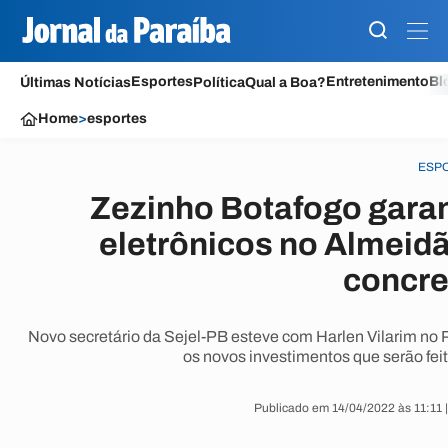
Esportes
Entretenimento
Bl
Últimas Notícias
Política
Qual a Boa?
Home
>
esportes
ESP
Zezinho Botafogo garan
eletrônicos no Almeidã
concre
Novo secretário da Sejel-PB esteve com Harlen Vilarim no
os novos investimentos que serão feit
Publicado em 14/04/2022 às 11:11 