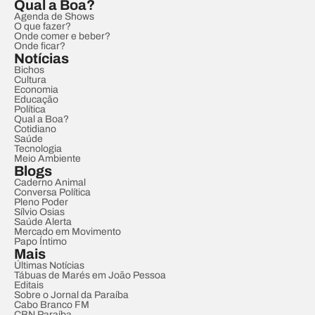
Qual a Boa?
Agenda de Shows
O que fazer?
Onde comer e beber?
Onde ficar?
Notícias
Bichos
Cultura
Economia
Educação
Política
Qual a Boa?
Cotidiano
Saúde
Tecnologia
Meio Ambiente
Blogs
Caderno Animal
Conversa Política
Pleno Poder
Sílvio Osias
Saúde Alerta
Mercado em Movimento
Papo Íntimo
Mais
Últimas Notícias
Tábuas de Marés em João Pessoa
Editais
Sobre o Jornal da Paraíba
Cabo Branco FM
CBN Paraíba