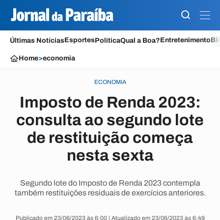
Esportes
Entretenimento
Bl
Últimas Notícias
Política
Qual a Boa?
Home
>
economia
ECONOMIA
Imposto de Renda 2023:
consulta ao segundo lote
de restituição começa
nesta sexta
Segundo lote do Imposto de Renda 2023 contempla
também restituições residuais de exercícios anteriores.
Publicado em 23/06/2023 às 6:00 | Atualizado em 23/06/2023 às 6:49