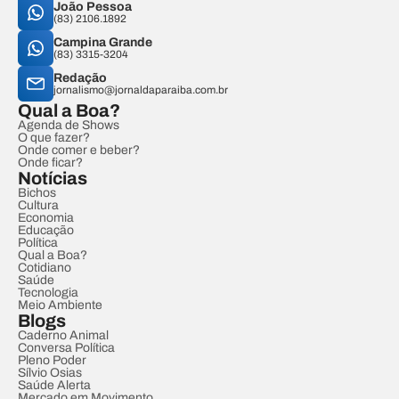
João Pessoa
(83) 2106.1892
Campina Grande
(83) 3315-3204
Redação
jornalismo@jornaldaparaiba.com.br
Qual a Boa?
Agenda de Shows
O que fazer?
Onde comer e beber?
Onde ficar?
Notícias
Bichos
Cultura
Economia
Educação
Política
Qual a Boa?
Cotidiano
Saúde
Tecnologia
Meio Ambiente
Blogs
Caderno Animal
Conversa Política
Pleno Poder
Sílvio Osias
Saúde Alerta
Mercado em Movimento