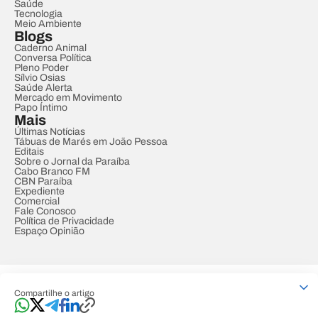
Saúde
Tecnologia
Meio Ambiente
Blogs
Caderno Animal
Conversa Política
Pleno Poder
Sílvio Osias
Saúde Alerta
Mercado em Movimento
Papo Íntimo
Mais
Últimas Notícias
Tábuas de Marés em João Pessoa
Editais
Sobre o Jornal da Paraíba
Cabo Branco FM
CBN Paraíba
Expediente
Comercial
Fale Conosco
Política de Privacidade
Espaço Opinião
© REDE PARAÍBA DE COMUNICAÇÃO
Compartilhe o artigo
Developed by
Designed by