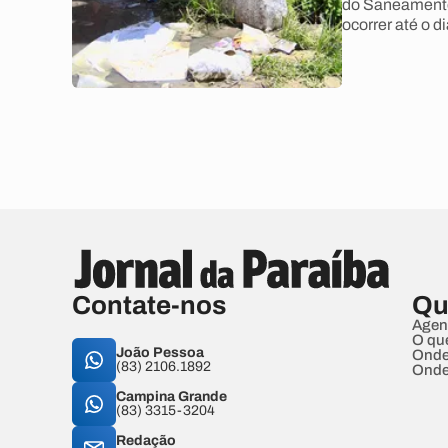
do Saneamento,
ocorrer até o 
Contate-nos
Qu
Agen
O qu
João Pessoa
Onde
(83) 2106.1892
Onde
Campina Grande
(83) 3315-3204
Redação