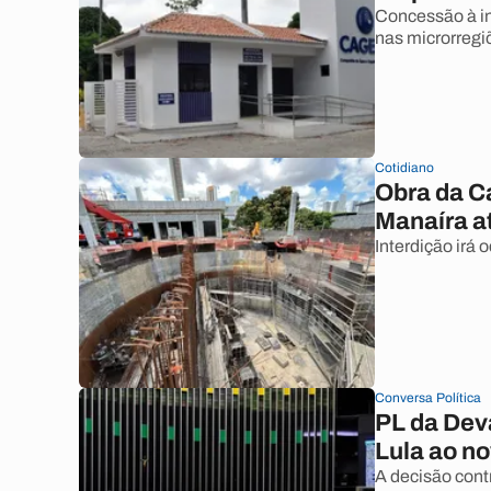
Concessão à in
nas microrregiõ
Cotidiano
Obra da C
Manaíra a
Interdição irá o
Conversa Política
PL da Dev
Lula ao n
A decisão contr