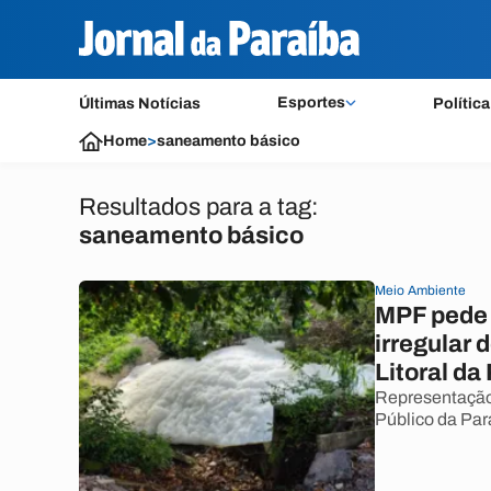
Esportes
Últimas Notícias
Política
Home
>
saneamento básico
Resultados para a tag:
saneamento básico
Meio Ambiente
MPF pede 
irregular
Litoral da
Representação 
Público da Par