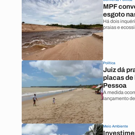
MPF convo
esgoto na
Há dois inquér
praias e ecoss
Política
Juiz dá pr
placas de
Pessoa
A medida ocorr
lançamento de 
Meio Ambiente
Investimen