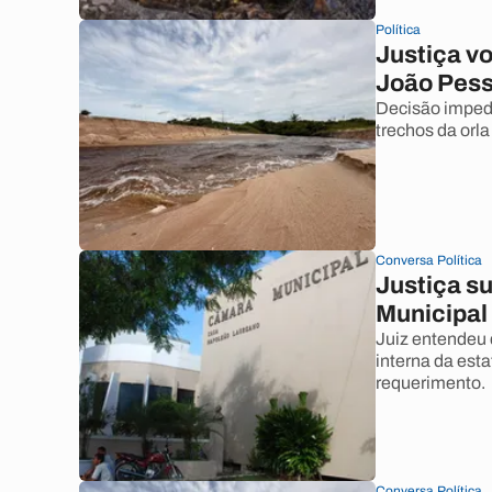
Política
Justiça vo
João Pess
Decisão imped
trechos da orl
Conversa Política
Justiça s
Municipal
Juiz entendeu
interna da est
requerimento.
Conversa Política