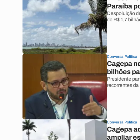
Paraíba po
Despoluição de
de R$ 1,7 bilhã
Conversa Política
Cagepa ne
bilhões p
Presidente par
recorrentes da
Conversa Política
Cagepa adi
ampliar e