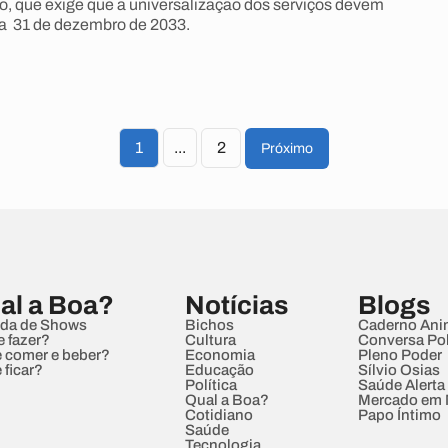
 que exige que a universalização dos serviços devem
dia 31 de dezembro de 2033.
1
...
2
Próximo
al a Boa?
Notícias
Blogs
da de Shows
Bichos
Caderno Ani
e fazer?
Cultura
Conversa Pol
 comer e beber?
Economia
Pleno Poder
 ficar?
Educação
Sílvio Osias
Política
Saúde Alerta
Qual a Boa?
Mercado em
Cotidiano
Papo Íntimo
Saúde
Tecnologia