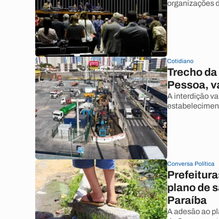
organizações d
Cotidiano
Trecho da
Pessoa, va
A interdição va
estabeleciment
Conversa Política
Prefeitura
plano de 
Paraíba
A adesão ao pl