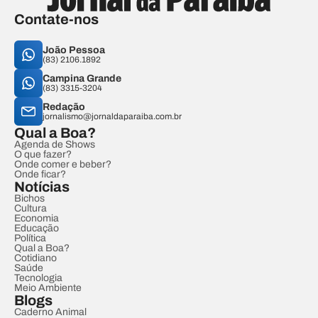
Contate-nos
João Pessoa
(83) 2106.1892
Campina Grande
(83) 3315-3204
Redação
jornalismo@jornaldaparaiba.com.br
Qual a Boa?
Agenda de Shows
O que fazer?
Onde comer e beber?
Onde ficar?
Notícias
Bichos
Cultura
Economia
Educação
Política
Qual a Boa?
Cotidiano
Saúde
Tecnologia
Meio Ambiente
Blogs
Caderno Animal