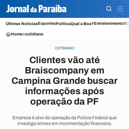
Esportes
Entretenimento
Bl
Últimas Notícias
Política
Qual a Boa?
Home
>
cotidiano
COTIDIANO
Clientes vão até
Braiscompany em
Campina Grande buscar
informações após
operação da PF
Empresa é alvo de operação da Polícia Federal que
investiga crimes em movimentação financeira.