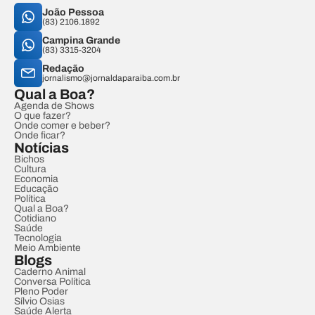
João Pessoa
(83) 2106.1892
Campina Grande
(83) 3315-3204
Redação
jornalismo@jornaldaparaiba.com.br
Qual a Boa?
Agenda de Shows
O que fazer?
Onde comer e beber?
Onde ficar?
Notícias
Bichos
Cultura
Economia
Educação
Política
Qual a Boa?
Cotidiano
Saúde
Tecnologia
Meio Ambiente
Blogs
Caderno Animal
Conversa Política
Pleno Poder
Sílvio Osias
Saúde Alerta