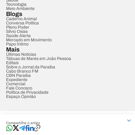
Saúde
Tecnologia
Meio Ambiente
Blogs
Caderno Animal
Conversa Política
Pleno Poder
Sílvio Osias
Saúde Alerta
Mercado em Movimento
Papo Íntimo
Mais
Últimas Notícias
Tábuas de Marés em João Pessoa
Editais
Sobre o Jornal da Paraíba
Cabo Branco FM
CBN Paraíba
Expediente
Comercial
Fale Conosco
Política de Privacidade
Espaço Opinião
© REDE PARAÍBA DE COMUNICAÇÃO
Compartilhe o artigo
Developed by
Designed by