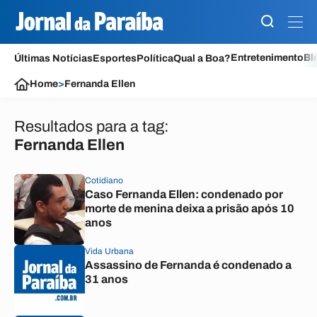
Entretenimento
Bl
Últimas Notícias
Esportes
Política
Qual a Boa?
Home
>
Fernanda Ellen
Resultados para a tag:
Fernanda Ellen
Cotidiano
Caso Fernanda Ellen: condenado por
morte de menina deixa a prisão após 10
anos
Vida Urbana
Assassino de Fernanda é condenado a
31 anos