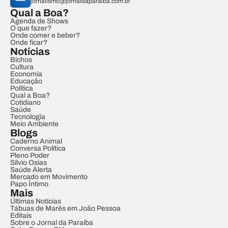
jornalismo@jornaldaparaiba.com.br
Qual a Boa?
Agenda de Shows
O que fazer?
Onde comer e beber?
Onde ficar?
Notícias
Bichos
Cultura
Economia
Educação
Política
Qual a Boa?
Cotidiano
Saúde
Tecnologia
Meio Ambiente
Blogs
Caderno Animal
Conversa Política
Pleno Poder
Sílvio Osias
Saúde Alerta
Mercado em Movimento
Papo Íntimo
Mais
Últimas Notícias
Tábuas de Marés em João Pessoa
Editais
Sobre o Jornal da Paraíba