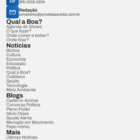
(83) 3315-3204
Redação
jornalismo@jornaldaparaiba.com.br
Qual a Boa?
Agenda de Shows
O que fazer?
Onde comer e beber?
Onde ficar?
Notícias
Bichos
Cultura
Economia
Educação
Política
Qual a Boa?
Cotidiano
Saúde
Tecnologia
Meio Ambiente
Blogs
Caderno Animal
Conversa Política
Pleno Poder
Sílvio Osias
Saúde Alerta
Mercado em Movimento
Papo Íntimo
Mais
Últimas Notícias