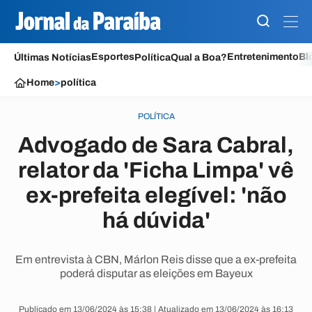
Esportes
Entretenimento
Bl
Últimas Notícias
Política
Qual a Boa?
Home
>
política
POLÍTICA
Advogado de Sara Cabral,
relator da 'Ficha Limpa' vê
ex-prefeita elegível: 'não
há dúvida'
Em entrevista à CBN, Márlon Reis disse que a ex-prefeita
poderá disputar as eleições em Bayeux
Publicado em 13/06/2024 às 15:38 | Atualizado em 13/06/2024 às 16:13