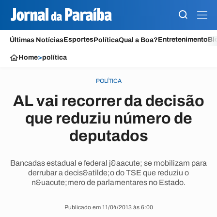
Esportes
Entretenimento
Bl
Últimas Notícias
Política
Qual a Boa?
Home
>
política
POLÍTICA
AL vai recorrer da decisão
que reduziu número de
deputados
Bancadas estadual e federal j&aacute; se mobilizam para
derrubar a decis&atilde;o do TSE que reduziu o
n&uacute;mero de parlamentares no Estado.
Publicado em 11/04/2013 às 6:00