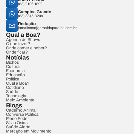
(83) 2106.1892
Campina Grande
(83) 3315-3204
Redação
jornalismo@jornaldaparaiba.com.br
Qual a Boa?
Agenda de Shows
O que fazer?
Onde comer e beber?
Onde ficar?
Notícias
Bichos
Cultura
Economia
Educação
Política
Qual a Boa?
Cotidiano
Saúde
Tecnologia
Meio Ambiente
Blogs
Caderno Animal
Conversa Política
Pleno Poder
Sílvio Osias
Saúde Alerta
Mercado em Movimento