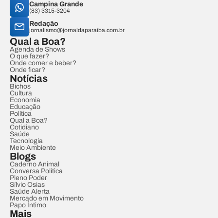
Campina Grande
(83) 3315-3204
Redação
jornalismo@jornaldaparaiba.com.br
Qual a Boa?
Agenda de Shows
O que fazer?
Onde comer e beber?
Onde ficar?
Notícias
Bichos
Cultura
Economia
Educação
Política
Qual a Boa?
Cotidiano
Saúde
Tecnologia
Meio Ambiente
Blogs
Caderno Animal
Conversa Política
Pleno Poder
Sílvio Osias
Saúde Alerta
Mercado em Movimento
Papo Íntimo
Mais