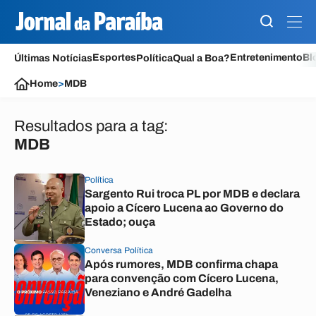
Esportes
Entretenimento
Bl
Últimas Notícias
Política
Qual a Boa?
Home
>
MDB
Resultados para a tag:
MDB
Política
Sargento Rui troca PL por MDB e declara
apoio a Cícero Lucena ao Governo do
Estado; ouça
Conversa Política
Após rumores, MDB confirma chapa
para convenção com Cícero Lucena,
Veneziano e André Gadelha