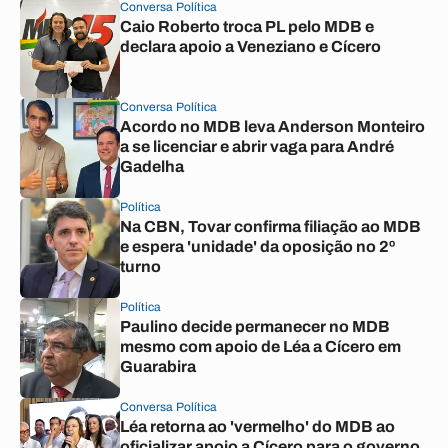
Conversa Política
Caio Roberto troca PL pelo MDB e
declara apoio a Veneziano e Cícero
Conversa Política
Acordo no MDB leva Anderson Monteiro
a se licenciar e abrir vaga para André
Gadelha
Política
Na CBN, Tovar confirma filiação ao MDB
e espera 'unidade' da oposição no 2º
turno
Política
Paulino decide permanecer no MDB
mesmo com apoio de Léa a Cícero em
Guarabira
Conversa Política
Léa retorna ao 'vermelho' do MDB ao
oficializar apoio a Cícero para o governo