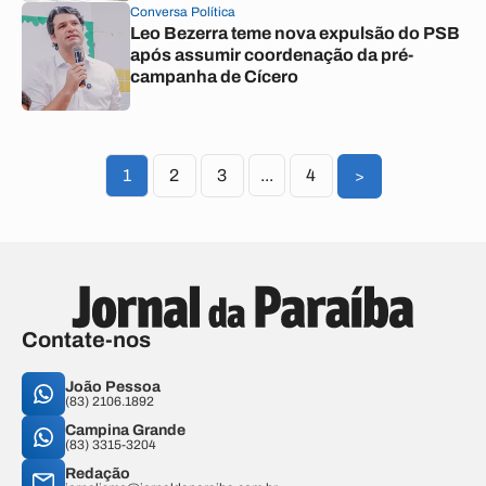
Conversa Política
Leo Bezerra teme nova expulsão do PSB
após assumir coordenação da pré-
campanha de Cícero
1
2
3
...
4
>
Contate-nos
João Pessoa
(83) 2106.1892
Campina Grande
(83) 3315-3204
Redação