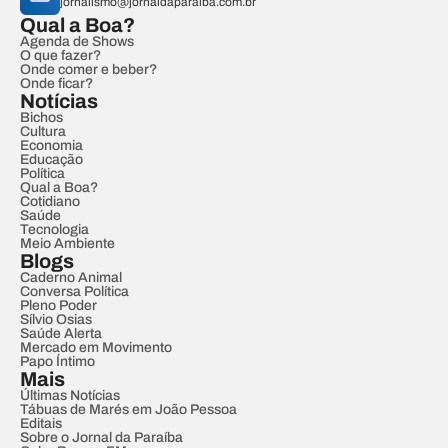
jornalismo@jornaldaparaiba.com.br
Qual a Boa?
Agenda de Shows
O que fazer?
Onde comer e beber?
Onde ficar?
Notícias
Bichos
Cultura
Economia
Educação
Política
Qual a Boa?
Cotidiano
Saúde
Tecnologia
Meio Ambiente
Blogs
Caderno Animal
Conversa Política
Pleno Poder
Sílvio Osias
Saúde Alerta
Mercado em Movimento
Papo Íntimo
Mais
Últimas Notícias
Tábuas de Marés em João Pessoa
Editais
Sobre o Jornal da Paraíba