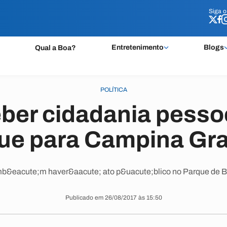
Siga 
Siga 
Entretenimento
Blogs
Qual a Boa?
POLÍTICA
ber cidadania pesso
ue para Campina Gr
&eacute;m haver&aacute; ato p&uacute;blico no Parque de 
Publicado em 26/08/2017 às 15:50