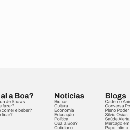
al a Boa?
Notícias
Blogs
da de Shows
Bichos
Caderno Ani
e fazer?
Cultura
Conversa Pol
 comer e beber?
Economia
Pleno Poder
 ficar?
Educação
Sílvio Osias
Política
Saúde Alerta
Qual a Boa?
Mercado em
Cotidiano
Papo Íntimo