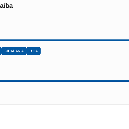
raíba
CIDADANIA
LULA