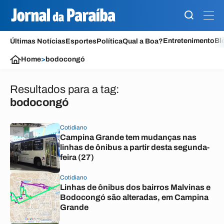
Entretenimento
Bl
Últimas Notícias
Esportes
Política
Qual a Boa?
Home
>
bodocongó
Resultados para a tag:
bodocongó
Cotidiano
Campina Grande tem mudanças nas
linhas de ônibus a partir desta segunda-
feira (27)
Cotidiano
Linhas de ônibus dos bairros Malvinas e
Bodocongó são alteradas, em Campina
Grande