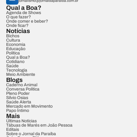
jornalismo@jornaldaparaiba.com.br
Qual a Boa?
Agenda de Shows
O que fazer?
Onde comer e beber?
Onde ficar?
Notícias
Bichos
Cultura
Economia
Educação
Política
Qual a Boa?
Cotidiano
Saúde
Tecnologia
Meio Ambiente
Blogs
Caderno Animal
Conversa Política
Pleno Poder
Sílvio Osias
Saúde Alerta
Mercado em Movimento
Papo Íntimo
Mais
Últimas Notícias
Tábuas de Marés em João Pessoa
Editais
Sobre o Jornal da Paraíba