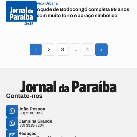
Vida Urbana
Açude de Bodocongó completa 99 anos
com muito forró e abraço simbólico
1
2
3
...
4
>
Contate-nos
João Pessoa
(83) 2106.1892
Campina Grande
(83) 3315-3204
Redação