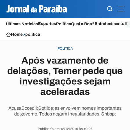
Esportes
Entretenimento
Bl
Últimas Notícias
Política
Qual a Boa?
Home
>
política
POLÍTICA
Após vazamento de
delações, Temer pede que
investigações sejam
aceleradas
Acusa&ccedil;&otilde;es envolvem nomes importantes
do governo. Todos negam irregularidades. &nbsp;
Publicado em 12/12/2016 às 19:06