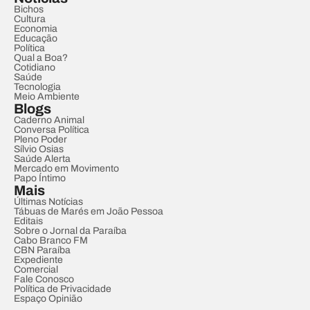
Bichos
Cultura
Economia
Educação
Política
Qual a Boa?
Cotidiano
Saúde
Tecnologia
Meio Ambiente
Blogs
Caderno Animal
Conversa Política
Pleno Poder
Sílvio Osias
Saúde Alerta
Mercado em Movimento
Papo Íntimo
Mais
Últimas Notícias
Tábuas de Marés em João Pessoa
Editais
Sobre o Jornal da Paraíba
Cabo Branco FM
CBN Paraíba
Expediente
Comercial
Fale Conosco
Política de Privacidade
Espaço Opinião