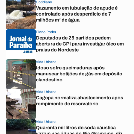
Cotidiano
Vazamento em tubulação de açude é
controlado após desperdício de 7
milhões m³ de água
Pleno Poder
Deputados de 25 partidos pedem
abertura de CPI para investigar óleo em
praias do Nordeste
Vida Urbana
Idoso sofre queimaduras após
manusear botijões de gás em depósito
clandestino
Vida Urbana
Cagepa normaliza abastecimento após
rompimento de reservatório
Vida Urbana
Quarenta mil litros de soda cáustica
vazam nas águas do Rio Gramame, diz