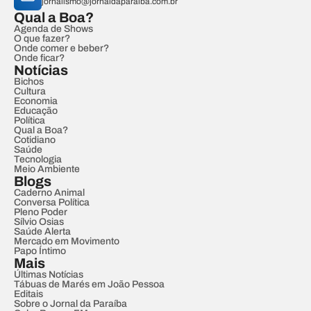
jornalismo@jornaldaparaiba.com.br
Qual a Boa?
Agenda de Shows
O que fazer?
Onde comer e beber?
Onde ficar?
Notícias
Bichos
Cultura
Economia
Educação
Política
Qual a Boa?
Cotidiano
Saúde
Tecnologia
Meio Ambiente
Blogs
Caderno Animal
Conversa Política
Pleno Poder
Sílvio Osias
Saúde Alerta
Mercado em Movimento
Papo Íntimo
Mais
Últimas Notícias
Tábuas de Marés em João Pessoa
Editais
Sobre o Jornal da Paraíba