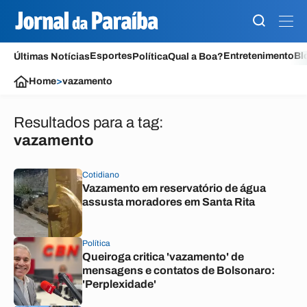
Esportes
Entretenimento
Bl
Últimas Notícias
Política
Qual a Boa?
Home
>
vazamento
Resultados para a tag:
vazamento
Cotidiano
Vazamento em reservatório de água
assusta moradores em Santa Rita
Política
Queiroga critica 'vazamento' de
mensagens e contatos de Bolsonaro:
'Perplexidade'