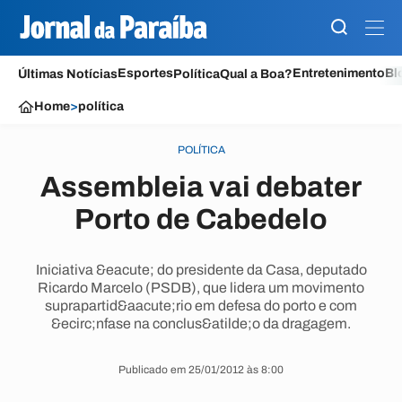
Esportes
Entretenimento
Bl
Últimas Notícias
Política
Qual a Boa?
Home
>
política
POLÍTICA
Assembleia vai debater
Porto de Cabedelo
Iniciativa &eacute; do presidente da Casa, deputado
Ricardo Marcelo (PSDB), que lidera um movimento
suprapartid&aacute;rio em defesa do porto e com
&ecirc;nfase na conclus&atilde;o da dragagem.
Publicado em 25/01/2012 às 8:00