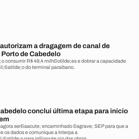
autorizam a dragagem de canal de
 Porto de Cabedelo
;o consumir R$ 49,4 milh&otilde;es e dobrar a capacidade
l;&atilde;o do terminal paraibano.
abedelo conclui última etapa para início
gem
agora ser&aacute; encaminhado &agrave; SEP para que a
lie os dados e comunique a Interpa a
l;&atilde;o para in&iacute;cio das obras.