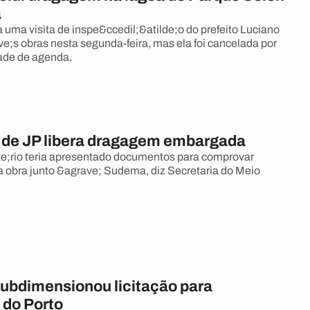
a
a uma visita de inspe&ccedil;&atilde;o do prefeito Luciano
e;s obras nesta segunda-feira, mas ela foi cancelada por
ade de agenda.
a de JP libera dragagem embargada
;rio teria apresentado documentos para comprovar
a obra junto &agrave; Sudema, diz Secretaria do Meio
ubdimensionou licitação para
do Porto