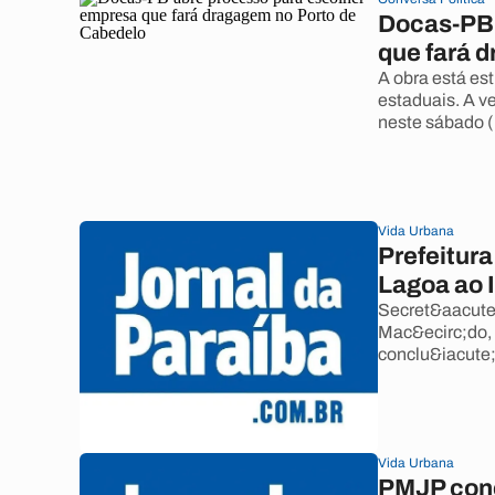
Docas-PB 
que fará 
A obra está es
estaduais. A v
neste sábado (1
Vida Urbana
Prefeitura
Lagoa ao 
Secret&aacute;
Mac&ecirc;do,
conclu&iacute
Vida Urbana
PMJP conc