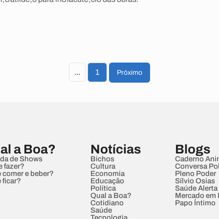
...
1
Próximo
al a Boa?
Notícias
Blogs
da de Shows
Bichos
Caderno Ani
e fazer?
Cultura
Conversa Pol
 comer e beber?
Economia
Pleno Poder
 ficar?
Educação
Sílvio Osias
Política
Saúde Alerta
Qual a Boa?
Mercado em
Cotidiano
Papo Íntimo
Saúde
Tecnologia