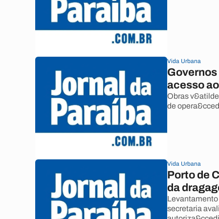
Vida Urbana
Governos 
acesso ao
Obras v&atilde
de opera&ccedi
Vida Urbana
Porto de C
da draga
Levantamento 
secretaria ava
autoriza&ccedi