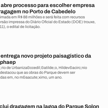
abre processo para escolher empresa
dragagem no Porto de Cabedelo
timada em R$ 88 milhões e será feita com recursos
ersão impressa do Diário Oficial do Estado (DOE) trouxe,
1), o edital de licitação.
 entrega novo projeto paisagístico da
Iphaep
rio de Urbaniza&ccedil;&atilde;o, Hildev&acirc;nio
 destacou que as obras do Parque devem ser
;das em, no m&aacute;ximo, um ano.
lui dragagem na lagoa do Parque Solon