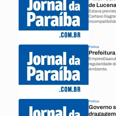
de Lucen
Estava previst
Cartaxo &agrav
incompatibilid
Política
Prefeitur
Empres&aacute
regularidade d
Ambiente.
Política
Governo s
dragagem 