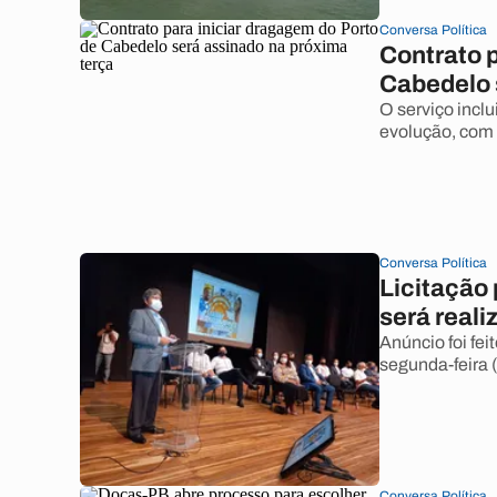
Conversa Política
Contrato p
Cabedelo 
O serviço incl
evolução, com
Conversa Política
Licitação
será reali
Anúncio foi fe
segunda-feira 
Conversa Política