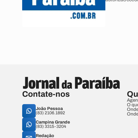
Contate-nos
Qu
Agen
O qu
João Pessoa
Onde
(83) 2106.1892
Onde
Campina Grande
(83) 3315-3204
Redação