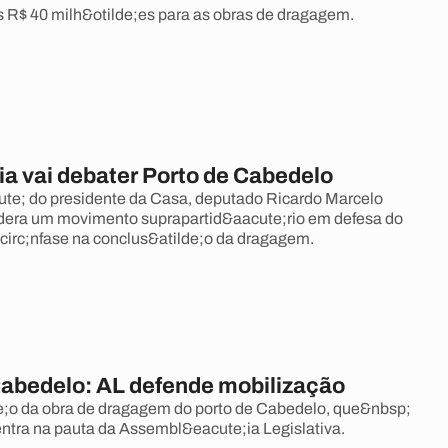
s R$ 40 milh&otilde;es para as obras de dragagem.
a vai debater Porto de Cabedelo
cute; do presidente da Casa, deputado Ricardo Marcelo
idera um movimento suprapartid&aacute;rio em defesa do
circ;nfase na conclus&atilde;o da dragagem.
Cabedelo: AL defende mobilização
e;o da obra de dragagem do porto de Cabedelo, que&nbsp;
,entra na pauta da Assembl&eacute;ia Legislativa.