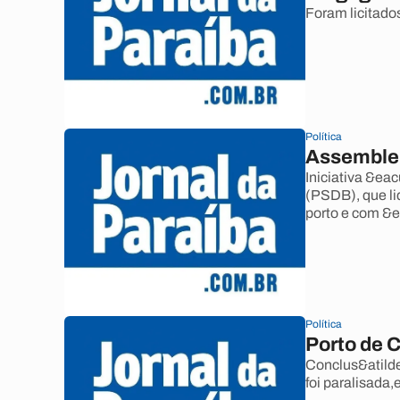
Foram licitado
Política
Assemblei
Iniciativa &ea
(PSDB), que l
porto e com &e
Política
Porto de 
Conclus&atild
foi paralisada