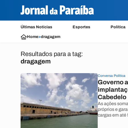
Últimas Notícias
Esportes
Política
Home
>
dragagem
Resultados para a tag:
dragagem
Conversa Política
Governo a
implantaç
Cabedelo
As ações somam
próprios e gar
cargas em até