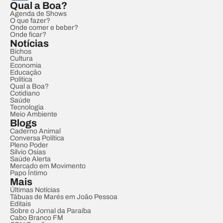
Qual a Boa?
Agenda de Shows
O que fazer?
Onde comer e beber?
Onde ficar?
Notícias
Bichos
Cultura
Economia
Educação
Política
Qual a Boa?
Cotidiano
Saúde
Tecnologia
Meio Ambiente
Blogs
Caderno Animal
Conversa Política
Pleno Poder
Sílvio Osias
Saúde Alerta
Mercado em Movimento
Papo Íntimo
Mais
Últimas Notícias
Tábuas de Marés em João Pessoa
Editais
Sobre o Jornal da Paraíba
Cabo Branco FM