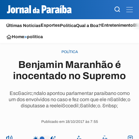
Esportes
Entretenimento
Bl
Últimas Notícias
Política
Qual a Boa?
Home
>
política
POLÍTICA
Benjamin Maranhão é
inocentado no Supremo
Esc&acirc;ndalo apontou parlamentar paraibano como
um dos envolvidos no caso e fez com que ele n&atilde;o
disputasse a reelei&ccedil;&atilde;o. &nbsp;
Publicado em 18/10/2017 às 7:55