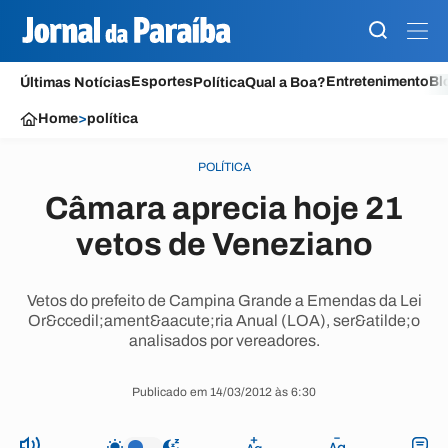
Esportes
Entretenimento
Bl
Últimas Notícias
Política
Qual a Boa?
Home
>
política
POLÍTICA
Câmara aprecia hoje 21
vetos de Veneziano
Vetos do prefeito de Campina Grande a Emendas da Lei
Or&ccedil;ament&aacute;ria Anual (LOA), ser&atilde;o
analisados por vereadores.
Publicado em 14/03/2012 às 6:30