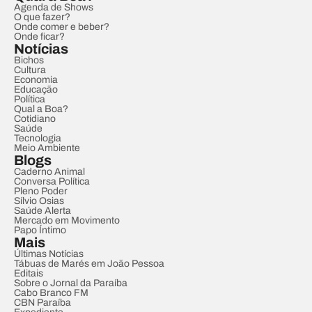
Agenda de Shows
O que fazer?
Onde comer e beber?
Onde ficar?
Notícias
Bichos
Cultura
Economia
Educação
Política
Qual a Boa?
Cotidiano
Saúde
Tecnologia
Meio Ambiente
Blogs
Caderno Animal
Conversa Política
Pleno Poder
Sílvio Osias
Saúde Alerta
Mercado em Movimento
Papo Íntimo
Mais
Últimas Notícias
Tábuas de Marés em João Pessoa
Editais
Sobre o Jornal da Paraíba
Cabo Branco FM
CBN Paraíba