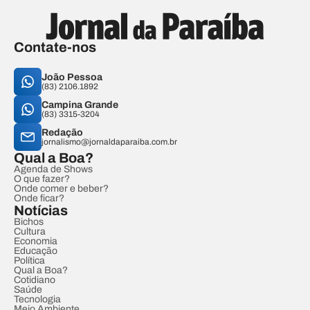
Contate-nos
João Pessoa
(83) 2106.1892
Campina Grande
(83) 3315-3204
Redação
jornalismo@jornaldaparaiba.com.br
Qual a Boa?
Agenda de Shows
O que fazer?
Onde comer e beber?
Onde ficar?
Notícias
Bichos
Cultura
Economia
Educação
Política
Qual a Boa?
Cotidiano
Saúde
Tecnologia
Meio Ambiente