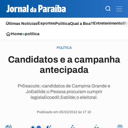
Esportes
Entretenimento
Bl
Últimas Notícias
Política
Qual a Boa?
Home
>
política
POLÍTICA
Candidatos e a campanha
antecipada
Pr&eacute;-candidatos de Campina Grande e
Jo&atilde;o Pessoa procuram cumprir
legisla&ccedil;&atilde;o eleitoral.
Publicado em 25/03/2012 às 17:10