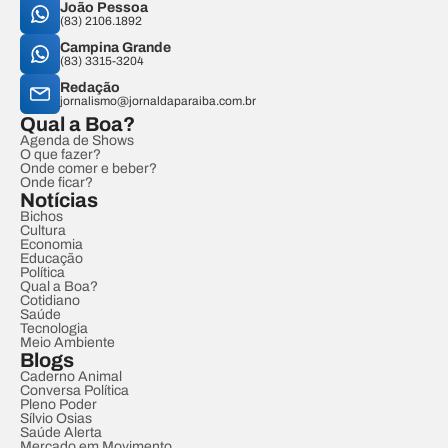
João Pessoa
(83) 2106.1892
Campina Grande
(83) 3315-3204
Redação
jornalismo@jornaldaparaiba.com.br
Qual a Boa?
Agenda de Shows
O que fazer?
Onde comer e beber?
Onde ficar?
Notícias
Bichos
Cultura
Economia
Educação
Política
Qual a Boa?
Cotidiano
Saúde
Tecnologia
Meio Ambiente
Blogs
Caderno Animal
Conversa Política
Pleno Poder
Sílvio Osias
Saúde Alerta
Mercado em Movimento