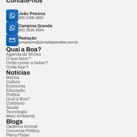
Contate-nos
João Pessoa
(83) 2106.1892
Campina Grande
(83) 3315-3204
Redação
jornalismo@jornaldaparaiba.com.br
Qual a Boa?
Agenda de Shows
O que fazer?
Onde comer e beber?
Onde ficar?
Notícias
Bichos
Cultura
Economia
Educação
Política
Qual a Boa?
Cotidiano
Saúde
Tecnologia
Meio Ambiente
Blogs
Caderno Animal
Conversa Política
Pleno Poder