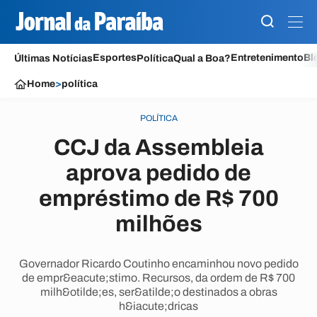
Esportes
Entretenimento
Bl
Últimas Notícias
Política
Qual a Boa?
Home
>
política
POLÍTICA
CCJ da Assembleia
aprova pedido de
empréstimo de R$ 700
milhões
Governador Ricardo Coutinho encaminhou novo pedido
de empr&eacute;stimo. Recursos, da ordem de R$ 700
milh&otilde;es, ser&atilde;o destinados a obras
h&iacute;dricas