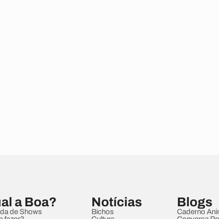
al a Boa?
Notícias
Blogs
da de Shows
Bichos
Caderno Ani