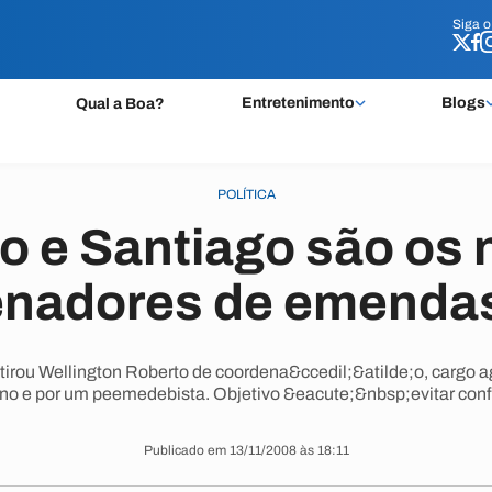
Siga 
Siga 
Entretenimento
Blogs
Qual a Boa?
POLÍTICA
o e Santiago são os
nadores de emenda
rou Wellington Roberto de coordena&ccedil;&atilde;o, cargo a
no e por um peemedebista. Objetivo &eacute;&nbsp;evitar confl
Publicado em 13/11/2008 às 18:11