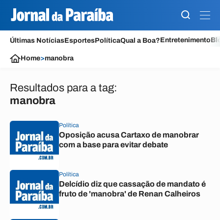
Entretenimento
Bl
Últimas Notícias
Esportes
Política
Qual a Boa?
Home
>
manobra
Resultados para a tag:
manobra
Política
Oposição acusa Cartaxo de manobrar
com a base para evitar debate
Política
Delcídio diz que cassação de mandato é
fruto de 'manobra' de Renan Calheiros