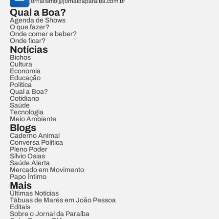
jornalismo@jornaldaparaiba.com.br
Qual a Boa?
Agenda de Shows
O que fazer?
Onde comer e beber?
Onde ficar?
Notícias
Bichos
Cultura
Economia
Educação
Política
Qual a Boa?
Cotidiano
Saúde
Tecnologia
Meio Ambiente
Blogs
Caderno Animal
Conversa Política
Pleno Poder
Sílvio Osias
Saúde Alerta
Mercado em Movimento
Papo Íntimo
Mais
Últimas Notícias
Tábuas de Marés em João Pessoa
Editais
Sobre o Jornal da Paraíba