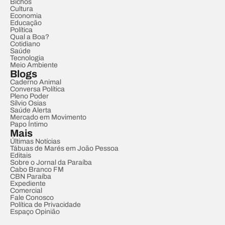
Bichos
Cultura
Economia
Educação
Política
Qual a Boa?
Cotidiano
Saúde
Tecnologia
Meio Ambiente
Blogs
Caderno Animal
Conversa Política
Pleno Poder
Sílvio Osias
Saúde Alerta
Mercado em Movimento
Papo Íntimo
Mais
Últimas Notícias
Tábuas de Marés em João Pessoa
Editais
Sobre o Jornal da Paraíba
Cabo Branco FM
CBN Paraíba
Expediente
Comercial
Fale Conosco
Política de Privacidade
Espaço Opinião