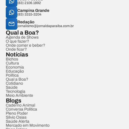
(83) 2106.1892
Campina Grande
(83) 3315-3204
Redação
jornalismo@jornaldaparaiba.com.br
Qual a Boa?
Agenda de Shows
O que fazer?
Onde comer e beber?
Onde ficar?
Notícias
Bichos
Cultura
Economia
Educação
Política
Qual a Boa?
Cotidiano
Saúde
Tecnologia
Meio Ambiente
Blogs
Caderno Animal
Conversa Política
Pleno Poder
Sílvio Osias
Saúde Alerta
Mercado em Movimento