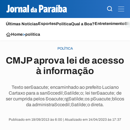
Esportes
Entretenimento
Bl
Últimas Notícias
Política
Qual a Boa?
Home
>
política
POLÍTICA
CMJP aprova lei de acesso
à informação
Texto ser&aacute; encaminhado ao prefeito Luciano
Cartaxo para a san&ccedil;&atilde;o; lei ter&aacute; de
ser cumprida pelos &oacute;rg&atilde;os p&uacute;blicos
da administra&ccedil;&atilde;o direta.
Publicado em 19/09/2013 às 6:00 | Atualizado em 14/04/2023 às 17:37