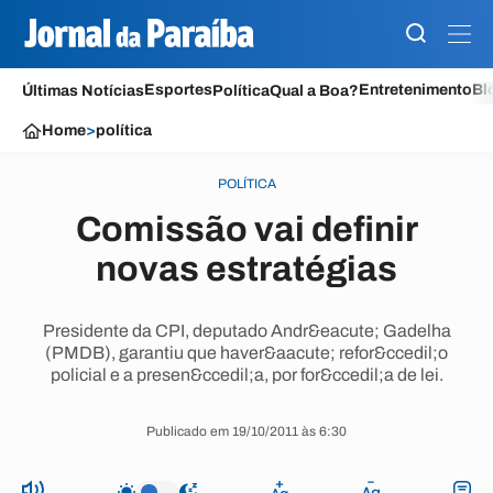
Esportes
Entretenimento
Bl
Últimas Notícias
Política
Qual a Boa?
Home
>
política
POLÍTICA
Comissão vai definir
novas estratégias
Presidente da CPI, deputado Andr&eacute; Gadelha
(PMDB), garantiu que haver&aacute; refor&ccedil;o
policial e a presen&ccedil;a, por for&ccedil;a de lei.
Publicado em 19/10/2011 às 6:30