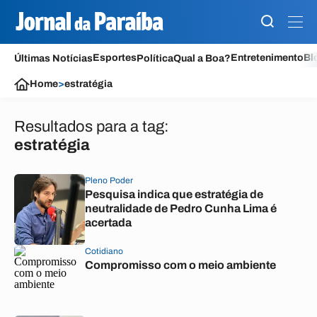
Esportes
Entretenimento
Bl
Últimas Notícias
Política
Qual a Boa?
Home
>
estratégia
Resultados para a tag:
estratégia
Pleno Poder
Pesquisa indica que estratégia de
neutralidade de Pedro Cunha Lima é
acertada
Cotidiano
Compromisso com o meio ambiente