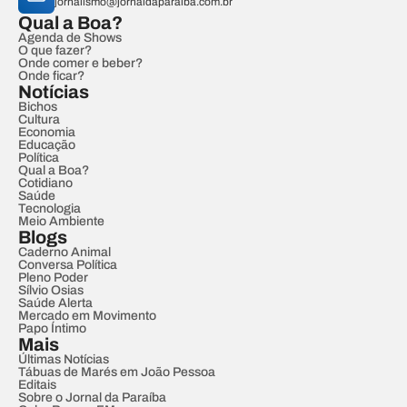
jornalismo@jornaldaparaiba.com.br
Qual a Boa?
Agenda de Shows
O que fazer?
Onde comer e beber?
Onde ficar?
Notícias
Bichos
Cultura
Economia
Educação
Política
Qual a Boa?
Cotidiano
Saúde
Tecnologia
Meio Ambiente
Blogs
Caderno Animal
Conversa Política
Pleno Poder
Sílvio Osias
Saúde Alerta
Mercado em Movimento
Papo Íntimo
Mais
Últimas Notícias
Tábuas de Marés em João Pessoa
Editais
Sobre o Jornal da Paraíba