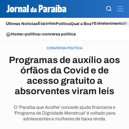
Esportes
Entretenimento
Bl
Últimas Notícias
Política
Qual a Boa?
Home
>
política
>
conversa política
CONVERSA POLÍTICA
Programas de auxílio aos
órfãos da Covid e de
acesso gratuito a
absorventes viram leis
O 'Paraíba que Acolhe' concede ajuda financeira e
'Programa de Dignidade Menstrual' é voltado para
adolescentes e mulheres de baixa renda.